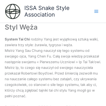
Aller
ISSA Snake Style
au
Association
contenu
Main
Men
Styl Węża
System Tai Chi
rodziny Yang jest wyjątkową sztuką walki,
zawiera trzy style: żurawia, tygrysa i węża.
Mistrz Yang Sau Chung nauczył się tego systemu od
swojego ojca, Yang Chen Fu. Całą swoja wiedzę przekazał
następnie swojemu « Pierwszemu Uczniowi » Ip Tai Tak’owi.
Mistrz Ip, to czego się nauczył od swojego nauczyciela
przekazał Robertowi Boyd’owi. Przed śmiercią zezwolił mu
na nauczanie całego systemu bez zatajeń, czy ukrywania
czegokolwiek, co stanowi o sile tego systemu, tak aby ci,
którzy chcą zgłębiać tajniki tai chi stylu Yang mogli go w
pełni poznać.