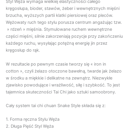
Styl Węża wymaga wielkiej elastyczności całego
kręgosłupa, bioder, stawów, żeber i wewnętrznych mięśni
brzucha, wyższych partii klatki piersiowej oraz pleców.
Wężowaty ruch tego stylu porusza centrum angażując tzw.
» rdzeń » mięśnia. Stymulowane ruchem wewnętrzne
części mięśni, silnie zakorzeniają pozycje przy zakończeniu
każdego ruchu, wysyłając potężną energię jin przez
kręgosłup do rąk.
W rezultacie po pewnym czasie tworzy się « iron in
cotton », czyli żelazo otoczone bawełną, twarde jak żelazo
w środku a miękkie i delikatne na zewnątrz. Niezwykłe
zjawisko powodujące i wrażliwość, siłę i szybkość. To jest
tajemnica skuteczności Tai Chi jako sztuki samoobrony.
Cały system tai chi chuan Snake Style składa się z:
1. Forma ręczna Stylu Węża
2. Długa Pięść Styl Węża